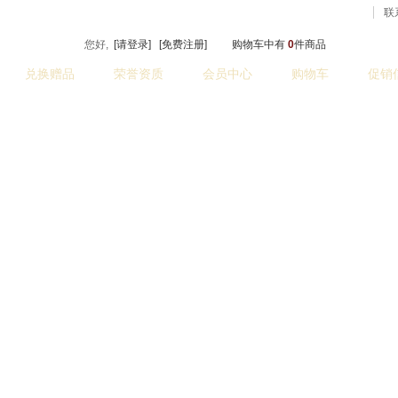
联
您好,
[请登录]
[免费注册]
购物车中有
0
件商品
兑换赠品
荣誉资质
会员中心
购物车
促销
热门关键词：武汉篮球架。武汉户外健身
球台
联系我们
招聘信息
站点地图
新文章栏目
2001～2010 All rights reserved 顾客个人信息将不会被泄漏给其他任何机构和个