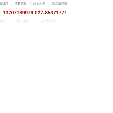
系我们
招聘信息
站点地图
新文章栏目
13707189979 027-85371771
信息
客户留言
友情链接
器材。武汉硅pu篮球场，武汉台球桌，武汉乒乓
人