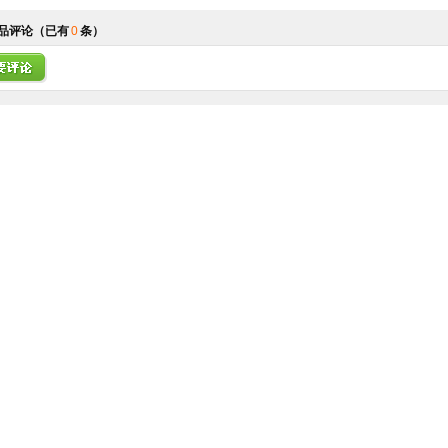
品评论
（已有
0
条）