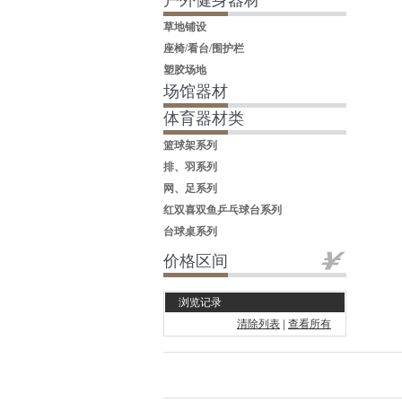
户外健身器材
草地铺设
座椅/看台/围护栏
塑胶场地
场馆器材
体育器材类
篮球架系列
排、羽系列
网、足系列
红双喜双鱼乒乓球台系列
台球桌系列
价格区间
浏览记录
清除列表
|
查看所有