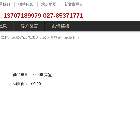
系我们
招聘信息
站点地图
新文章栏目
13707189979 027-85371771
信息
客户留言
友情链接
器材。武汉硅pu篮球场，武汉台球桌，武汉乒乓
商品重量：
0.000 克(g)
销售价：
￥0.00