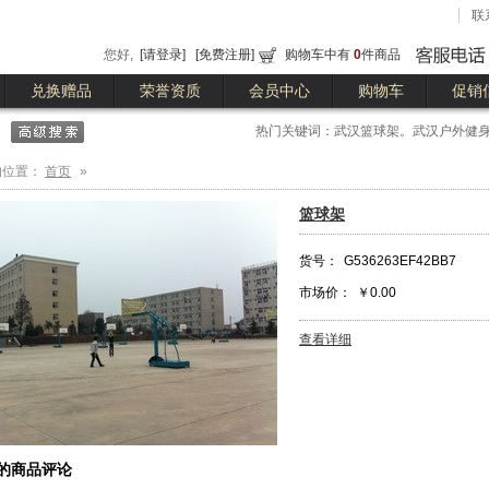
联
您好,
[请登录]
[免费注册]
购物车中有
0
件商品
兑换赠品
荣誉资质
会员中心
购物车
促销
热门关键词：武汉篮球架。武汉户外健身
球台
的位置：
首页
»
篮球架
货号：
G536263EF42BB7
市场价：
￥0.00
查看详细
的商品评论