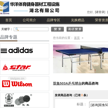
您好,
[请登录]
首页
公司简介
品牌专区
兑换赠品
荣誉资
公司简介
公司业绩
关键字：
品牌专题
您当前的位置：
首页
»
双鱼503A乒乓球台
的商品咨询
发表商品咨询
（已有
0
条）
标题：