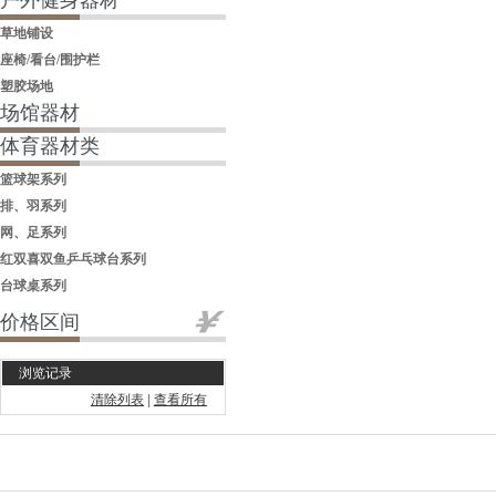
户外健身器材
草地铺设
座椅/看台/围护栏
塑胶场地
场馆器材
体育器材类
篮球架系列
排、羽系列
网、足系列
红双喜双鱼乒乓球台系列
台球桌系列
价格区间
浏览记录
清除列表
|
查看所有