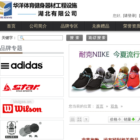
您好,
[请登录]
首页
公司简介
品牌专区
兑换赠品
荣誉资
公司简介
公司业绩
关键字：
品牌专题
您当前的位置：
首页
»
双鱼
»
价格
销量