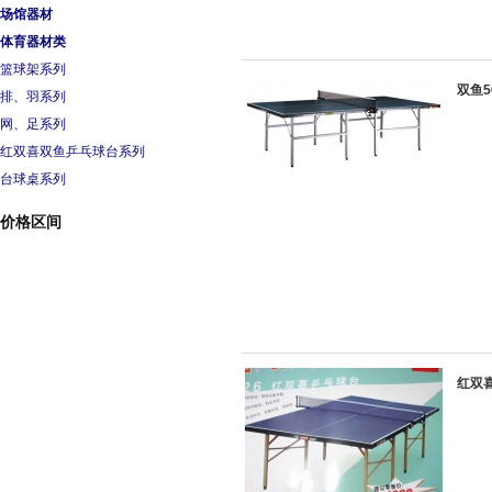
场馆器材
体育器材类
篮球架系列
双鱼5
排、羽系列
网、足系列
红双喜双鱼乒乓球台系列
台球桌系列
价格区间
红双喜