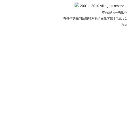
2001～2010 All rights
本商店logo和
有任何购物问题请联系我们在线客服 | 电话：1370
Pow