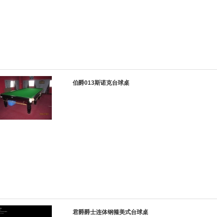
伯爵013斯诺克台球桌
君爵爵士连体钢箍美式台球桌