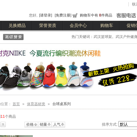
联
您好,
[请登录]
[免费注册]
购物车中有
0
件商品
兑换赠品
荣誉资质
会员中心
购物车
促销
热门关键词：武汉篮球架。武汉户外健身
球台
的位置：
首页
»
体育器材类
»
台球桌系列
到
11
个商品
价格
销量
人气
排序方式: