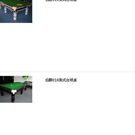
伯爵018美式台球桌