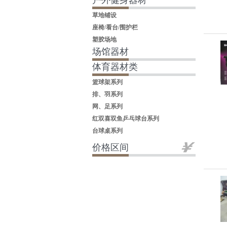
户外健身器材
草地铺设
座椅/看台/围护栏
塑胶场地
场馆器材
体育器材类
篮球架系列
排、羽系列
网、足系列
红双喜双鱼乒乓球台系列
台球桌系列
价格区间