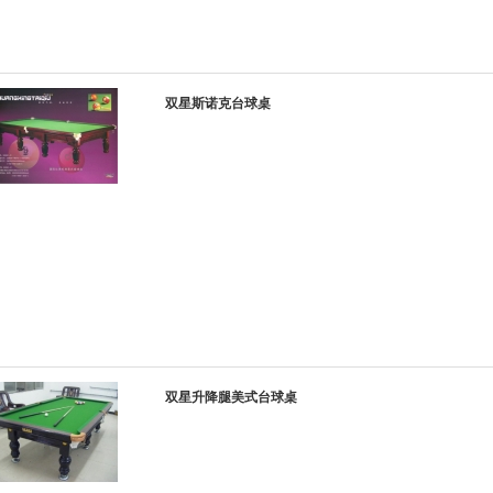
双星斯诺克台球桌
双星升降腿美式台球桌