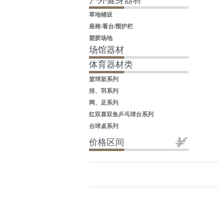
户外健身器材
草地铺设
座椅/看台/围护栏
塑胶场地
场馆器材
体育器材类
篮球架系列
排、羽系列
网、足系列
红双喜双鱼乒乓球台系列
台球桌系列
价格区间