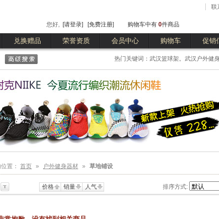
联
您好,
[请登录]
[免费注册]
购物车中有
0
件商品
兑换赠品
荣誉资质
会员中心
购物车
促销
热门关键词：武汉篮球架。武汉户外健身
球台
的位置：
首页
»
户外健身器材
»
草地铺设
价格
销量
人气
排序方式: