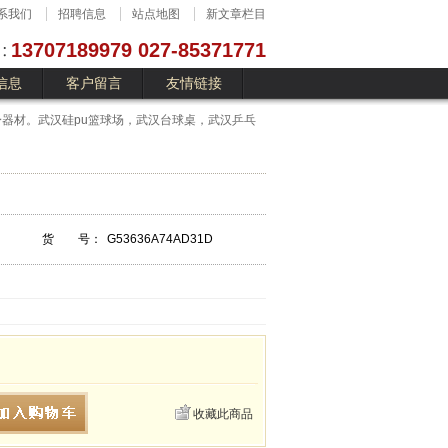
系我们
招聘信息
站点地图
新文章栏目
13707189979 027-85371771
信息
客户留言
友情链接
器材。武汉硅pu篮球场，武汉台球桌，武汉乒乓
货 号：
G53636A74AD31D
收藏此商品