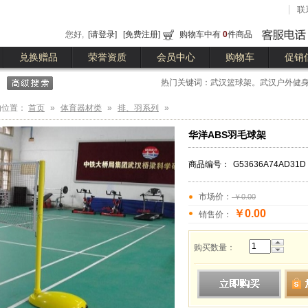
联
您好,
[请登录]
[免费注册]
购物车中有
0
件商品
兑换赠品
荣誉资质
会员中心
购物车
促销
热门关键词：武汉篮球架。武汉户外健身
球台
的位置：
首页
»
体育器材类
»
排、羽系列
»
华洋ABS羽毛球架
商品编号：
G53636A74AD31D
市场价：
￥0.00
￥0.00
销售价：
购买数量：